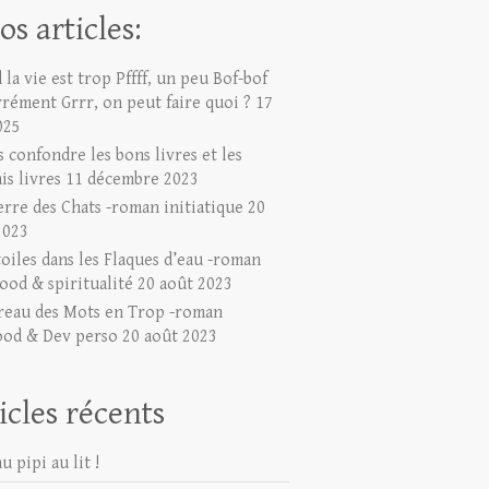
os articles:
la vie est trop Pffff, un peu Bof-bof
rrément Grrr, on peut faire quoi ?
17
025
 confondre les bons livres et les
is livres
11 décembre 2023
erre des Chats -roman initiatique
20
2023
toiles dans les Flaques d’eau -roman
ood & spiritualité
20 août 2023
reau des Mots en Trop -roman
ood & Dev perso
20 août 2023
icles récents
u pipi au lit !