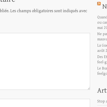
N
bliée.
Les champs obligatoires sont indiqués avec
Quand 
ou ca
mai 2
Ne pas
mauva
La Gu
août 
Des E
feel-g
Le Bu
feelg
Art
Stop a