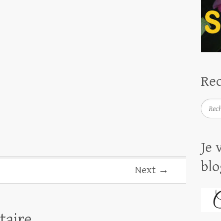
Rec
Reche
Je 
blo
Next →
taire