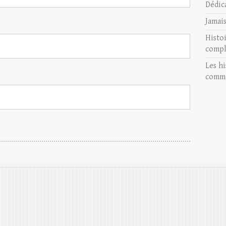
Dédic
Jamai
Histo
compl
Les hi
comme