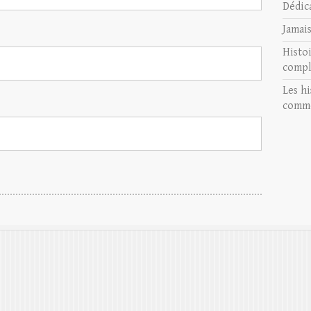
Dédic
Jamai
Histo
compl
Les hi
comme