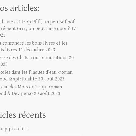
os articles:
la vie est trop Pffff, un peu Bof-bof
rrément Grrr, on peut faire quoi ?
17
025
 confondre les bons livres et les
is livres
11 décembre 2023
erre des Chats -roman initiatique
20
2023
toiles dans les Flaques d’eau -roman
ood & spiritualité
20 août 2023
reau des Mots en Trop -roman
ood & Dev perso
20 août 2023
icles récents
u pipi au lit !