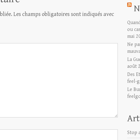
N
bliée.
Les champs obligatoires sont indiqués avec
Quand 
ou ca
mai 2
Ne pas
mauva
La Gu
août 
Des E
feel-g
Le Bu
feelg
Art
Stop a