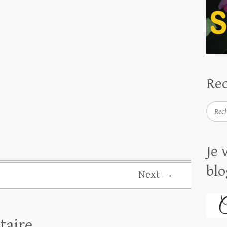
Rec
Reche
Je 
blo
Next →
taire