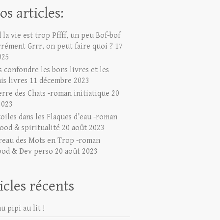
os articles:
la vie est trop Pffff, un peu Bof-bof
rrément Grrr, on peut faire quoi ?
17
025
 confondre les bons livres et les
is livres
11 décembre 2023
erre des Chats -roman initiatique
20
2023
toiles dans les Flaques d’eau -roman
ood & spiritualité
20 août 2023
reau des Mots en Trop -roman
ood & Dev perso
20 août 2023
icles récents
u pipi au lit !