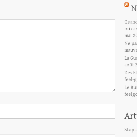
N
Quand 
ou ca
mai 2
Ne pas
mauva
La Gu
août 
Des E
feel-g
Le Bu
feelg
Art
Stop a