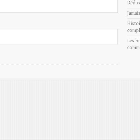
Dédic
Jamai
Histo
compl
Les hi
comme