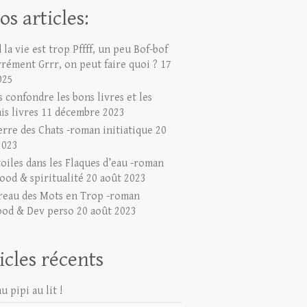
os articles:
la vie est trop Pffff, un peu Bof-bof
rrément Grrr, on peut faire quoi ?
17
025
 confondre les bons livres et les
is livres
11 décembre 2023
erre des Chats -roman initiatique
20
2023
toiles dans les Flaques d’eau -roman
ood & spiritualité
20 août 2023
reau des Mots en Trop -roman
ood & Dev perso
20 août 2023
icles récents
u pipi au lit !