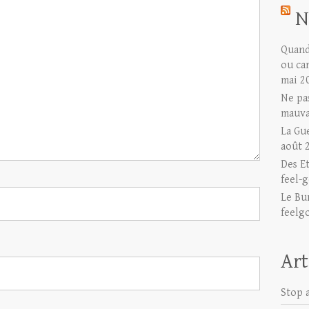
N
Quand 
ou ca
mai 2
Ne pas
mauva
La Gu
août 
Des E
feel-g
Le Bu
feelg
Art
Stop a