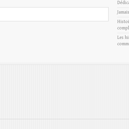
Dédic
Jamai
Histo
compl
Les hi
comme