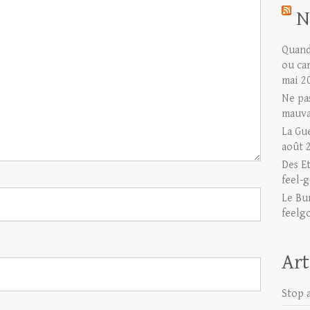
N
Quand 
ou ca
mai 2
Ne pas
mauva
La Gu
août 
Des E
feel-g
Le Bu
feelg
Art
Stop a