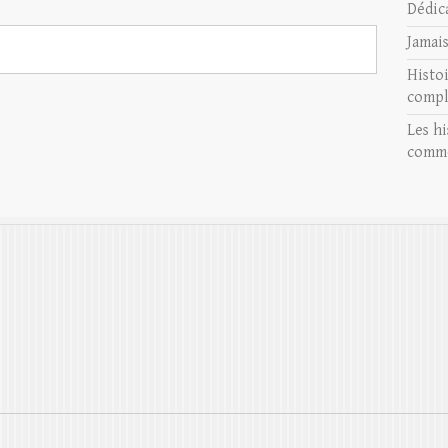
Dédic
Jamai
Histo
compl
Les hi
comme