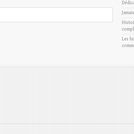
Dédic
Jamai
Histo
compl
Les hi
comme