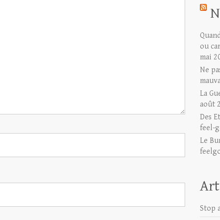
N
Quand 
ou ca
mai 2
Ne pas
mauva
La Gu
août 
Des E
feel-g
Le Bu
feelg
Art
Stop a