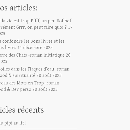
os articles:
la vie est trop Pffff, un peu Bof-bof
rrément Grrr, on peut faire quoi ?
17
025
 confondre les bons livres et les
is livres
11 décembre 2023
erre des Chats -roman initiatique
20
2023
toiles dans les Flaques d’eau -roman
ood & spiritualité
20 août 2023
reau des Mots en Trop -roman
ood & Dev perso
20 août 2023
icles récents
u pipi au lit !