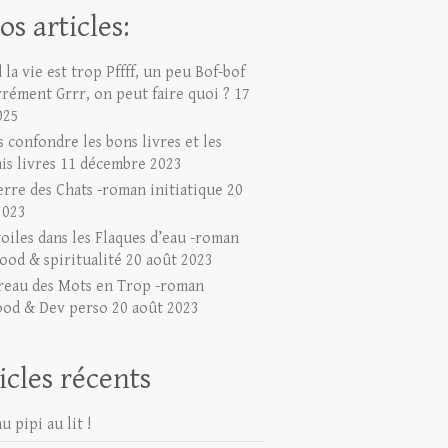
os articles:
la vie est trop Pffff, un peu Bof-bof
rrément Grrr, on peut faire quoi ?
17
025
 confondre les bons livres et les
is livres
11 décembre 2023
erre des Chats -roman initiatique
20
2023
toiles dans les Flaques d’eau -roman
ood & spiritualité
20 août 2023
reau des Mots en Trop -roman
ood & Dev perso
20 août 2023
icles récents
u pipi au lit !