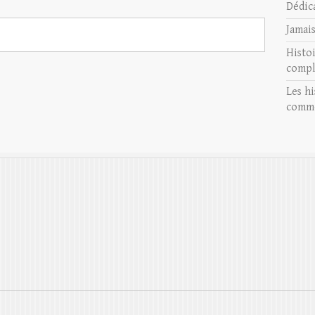
Dédic
Jamai
Histo
compl
Les hi
comme