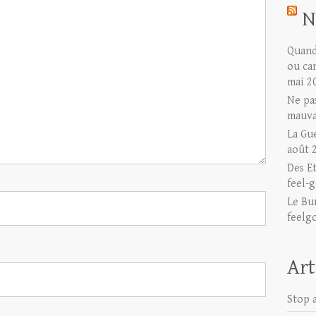
N
Quand 
ou ca
mai 2
Ne pas
mauva
La Gu
août 
Des E
feel-g
Le Bu
feelg
Art
Stop a