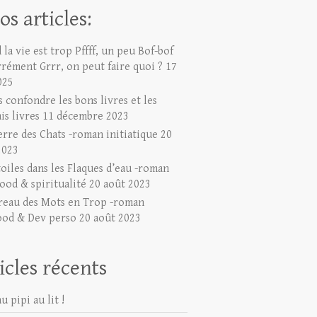
os articles:
la vie est trop Pffff, un peu Bof-bof
rrément Grrr, on peut faire quoi ?
17
025
 confondre les bons livres et les
is livres
11 décembre 2023
erre des Chats -roman initiatique
20
2023
toiles dans les Flaques d’eau -roman
ood & spiritualité
20 août 2023
reau des Mots en Trop -roman
ood & Dev perso
20 août 2023
icles récents
u pipi au lit !