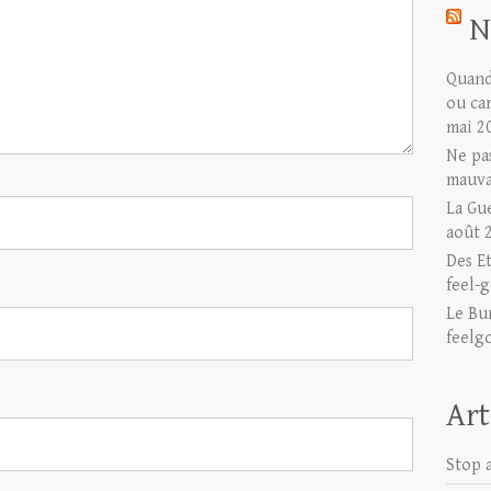
N
Quand 
ou ca
mai 2
Ne pas
mauva
La Gu
août 
Des E
feel-g
Le Bu
feelg
Art
Stop a