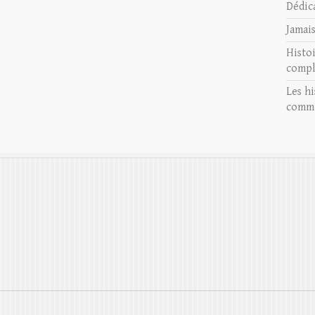
Dédic
Jamai
Histo
compl
Les hi
comme