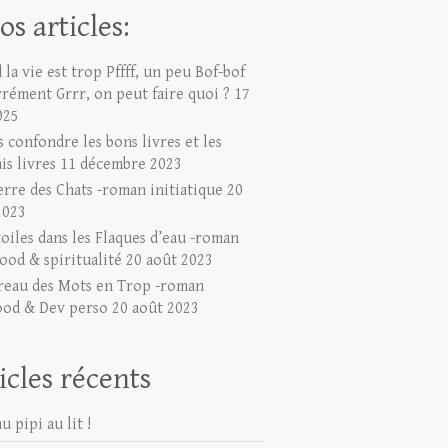
os articles:
la vie est trop Pffff, un peu Bof-bof
rrément Grrr, on peut faire quoi ?
17
025
 confondre les bons livres et les
is livres
11 décembre 2023
erre des Chats -roman initiatique
20
2023
toiles dans les Flaques d’eau -roman
ood & spiritualité
20 août 2023
reau des Mots en Trop -roman
ood & Dev perso
20 août 2023
icles récents
u pipi au lit !