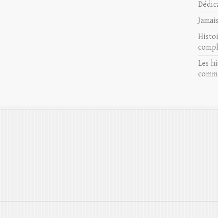
Dédic
Jamai
Histo
compl
Les hi
comme