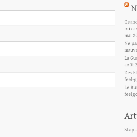
N
Quand 
ou ca
mai 2
Ne pas
mauva
La Gu
août 
Des E
feel-g
Le Bu
feelg
Art
Stop a