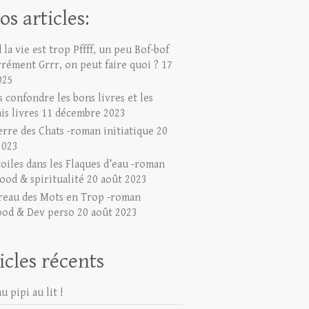
os articles:
la vie est trop Pffff, un peu Bof-bof
rrément Grrr, on peut faire quoi ?
17
025
 confondre les bons livres et les
is livres
11 décembre 2023
erre des Chats -roman initiatique
20
2023
toiles dans les Flaques d’eau -roman
ood & spiritualité
20 août 2023
reau des Mots en Trop -roman
ood & Dev perso
20 août 2023
icles récents
u pipi au lit !