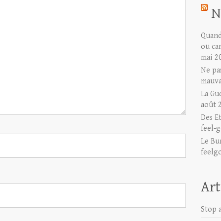
N
Quand 
ou ca
mai 2
Ne pas
mauva
La Gu
août 
Des E
feel-g
Le Bu
feelg
Art
Stop a