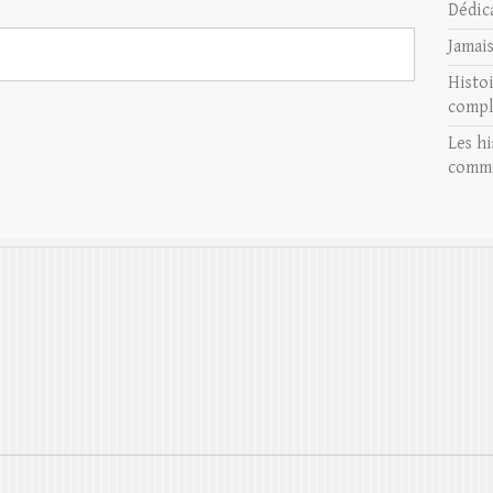
Dédic
Jamai
Histo
compl
Les hi
comme